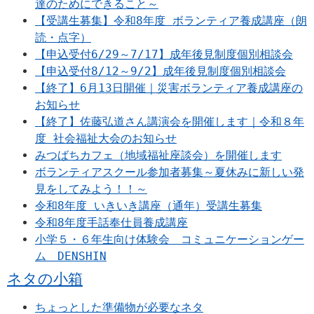
達のためにできること～
【受講生募集】令和8年度 ボランティア養成講座（朗
読・点字）
【申込受付6/29～7/17】成年後見制度個別相談会
【申込受付8/12～9/2】成年後見制度個別相談会
【終了】6月13日開催｜災害ボランティア養成講座の
お知らせ
【終了】佐藤弘道さん講演会を開催します｜令和８年
度 社会福祉大会のお知らせ
みつばちカフェ（地域福祉座談会）を開催します
ボランティアスクール参加者募集～夏休みに新しい発
見をしてみよう！！～
令和8年度 いきいき講座（通年）受講生募集
令和8年度手話奉仕員養成講座
小学５・６年生向け体験会　コミュニケーションゲー
ム　DENSHIN
ネタの小箱
ちょっとした準備物が必要なネタ