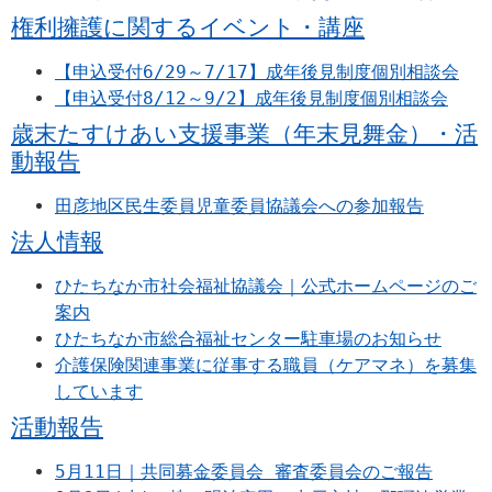
権利擁護に関するイベント・講座
【申込受付6/29～7/17】成年後見制度個別相談会
【申込受付8/12～9/2】成年後見制度個別相談会
歳末たすけあい支援事業（年末見舞金）・活
動報告
田彦地区民生委員児童委員協議会への参加報告
法人情報
ひたちなか市社会福祉協議会｜公式ホームページのご
案内
ひたちなか市総合福祉センター駐車場のお知らせ
介護保険関連事業に従事する職員（ケアマネ）を募集
しています
活動報告
5月11日｜共同募金委員会 審査委員会のご報告