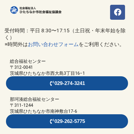
受付時間：平日 8:30〜17:15（土日祝・年末年始を除
く）
※時間外は
お問い合わせフォーム
をご利用ください。
総合福祉センター
〒312-0041
茨城県ひたちなか市西大島3丁目16−1
029-274-3241
那珂湊総合福祉センター
〒311-1244
茨城県ひたちなか市南神敷台17-6
029-262-5775