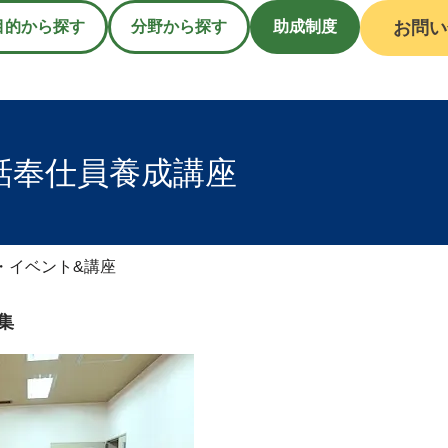
目的から探す
分野から探す
助成制度
お問い
話奉仕員養成講座
・イベント&講座
集