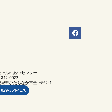
金上ふれあいセンター
312-0022
茨城県ひたちなか市金上562-1
029-354-4170