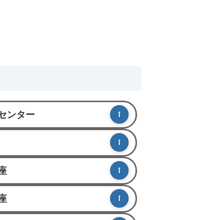
センター
座
座